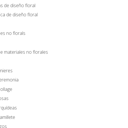
s de diseño floral
ca de diseño floral
les no florals
e materiales no florales
nieres
Ceremonia
ollage
osas
rquídeas
amillete
azos