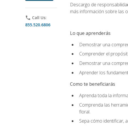
Descargo de responsabilida
más información sobre las o
phone
Call Us:
855.520.6806
Lo que aprenderás
Demostrar una comprensi
Comprender el propósito
Demostrar una comprensi
Aprender los fundamento
Como te beneficiarás
Aprenda toda la informac
Comprenda las herramient
floral.
Sepa cómo identificar, a