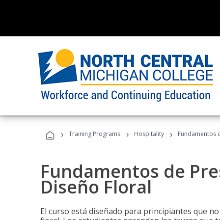
›
›
›
Training Programs
Hospitality
Fundamentos de
Fundamentos de Pres
Diseño Floral
El curso está diseñado para principiantes que no 