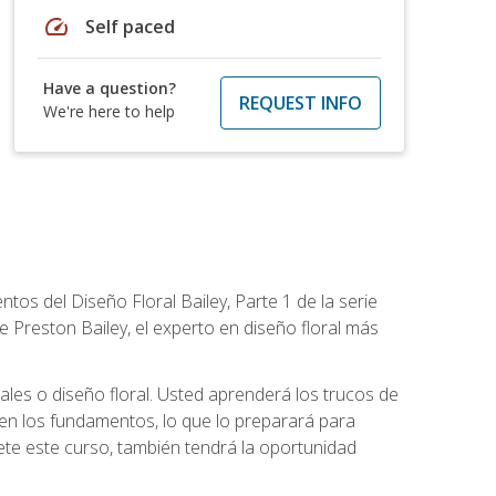
speed
Self paced
Have a question?
REQUEST INFO
We're here to help
tos del Diseño Floral Bailey, Parte 1 de la serie
 Preston Bailey, el experto en diseño floral más
rales o diseño floral. Usted aprenderá los trucos de
en los fundamentos, lo que lo preparará para
te este curso, también tendrá la oportunidad