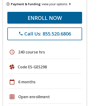
Payment & Funding:
view your options
ENROLL NOW
Call Us: 855.520.6806
phone
schedule
240 course hrs
Code ES-GES298
calendar_today
6 months
grid_on
Open enrollment