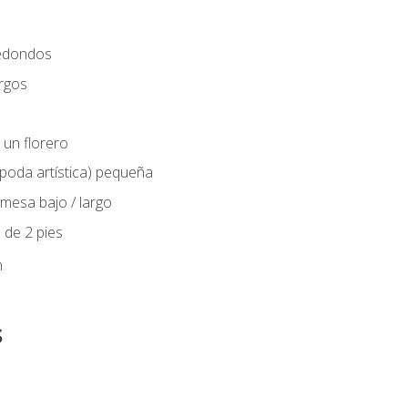
edondos
rgos
 un florero
(poda artística) pequeña
mesa bajo / largo
 de 2 pies
n
s