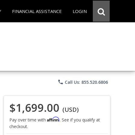
Y
FINANCIAL ASSISTANCE
LOGIN
phone
Call Us: 855.520.6806
$1,699.00
(USD)
Affirm
Pay over time with
. See if you qualify at
checkout.