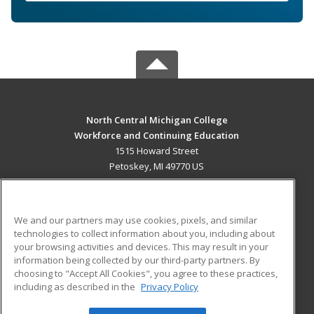
North Central Michigan College
Workforce and Continuing Education
1515 Howard Street
Petoskey, MI 49770 US
MAIN CONTENT
Career Training
We and our partners may use cookies, pixels, and similar
technologies to collect information about you, including about
ADDITIONAL RESOURCES
your browsing activities and devices. This may result in your
information being collected by our third-party partners. By
Military
Student Blog
choosing to "Accept All Cookies", you agree to these practices,
Financial Assistance
including as described in the
Privacy Policy
Help