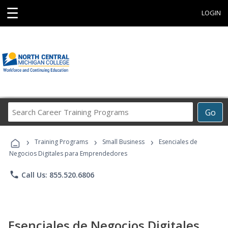
☰
LOGIN
Search
Go
Career
Training
›
›
›
Programs
Training Programs
Small Business
Esenciales de
Negocios Digitales para Emprendedores
phone
Call Us: 855.520.6806
Esenciales de Negocios Digitales