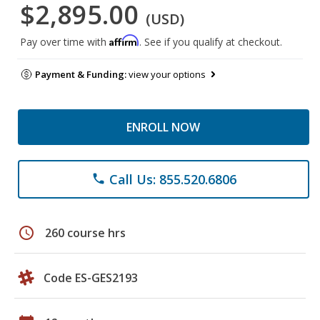
$2,895.00
(USD)
Affirm
Pay over time with
. See if you qualify at checkout.
Payment & Funding:
view your options
ENROLL NOW
Call Us: 855.520.6806
phone
schedule
260 course hrs
Code ES-GES2193