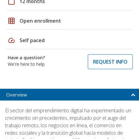
calendar_today
12 months
grid_on
Open enrollment
speed
Self paced
Have a question?
REQUEST INFO
We're here to help
Overview
El sector del emprendimiento digital ha experimentado un
crecimiento sin precedentes, impulsado por el auge del
trabajo remoto, los negocios en línea, el comercio en
redes sociales y la transición global hacia modelos de