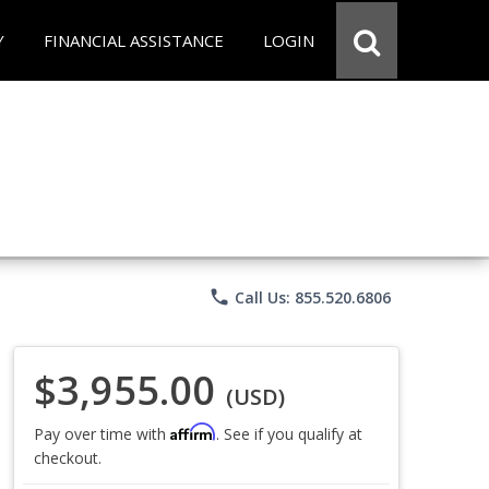
Y
FINANCIAL ASSISTANCE
LOGIN
phone
Call Us: 855.520.6806
$3,955.00
(USD)
Affirm
Pay over time with
. See if you qualify at
checkout.