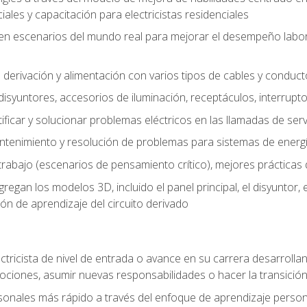
les y capacitación para electricistas residenciales
o en escenarios del mundo real para mejorar el desempeño labora
 derivación y alimentación con varios tipos de cables y conduc
 disyuntores, accesorios de iluminación, receptáculos, interrupt
icar y solucionar problemas eléctricos en las llamadas de serv
ntenimiento y resolución de problemas para sistemas de energí
rabajo (escenarios de pensamiento crítico), mejores prácticas d
n los modelos 3D, incluido el panel principal, el disyuntor, el m
ión de aprendizaje del circuito derivado
ectricista de nivel de entrada o avance en su carrera desarrollan
mociones, asumir nuevas responsabilidades o hacer la transició
sonales más rápido a través del enfoque de aprendizaje perso