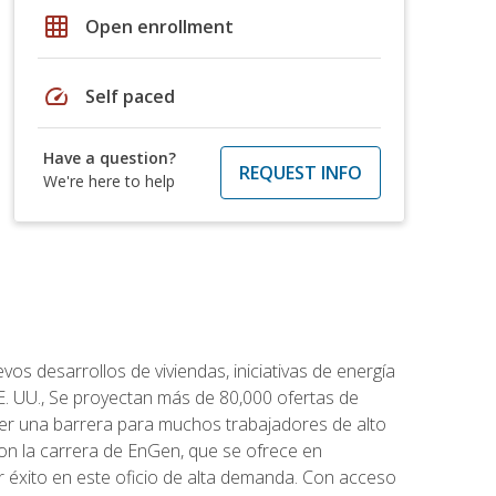
grid_on
Open enrollment
speed
Self paced
Have a question?
REQUEST INFO
We're here to help
os desarrollos de viviendas, iniciativas de energía
EE. UU., Se proyectan más de 80,000 ofertas de
 ser una barrera para muchos trabajadores de alto
con la carrera de EnGen, que se ofrece en
er éxito en este oficio de alta demanda. Con acceso