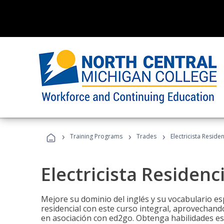
›
›
›
Training Programs
Trades
Electricista Reside
Electricista Residenc
Mejore su dominio del inglés y su vocabulario espe
residencial con este curso integral, aprovechando
en asociación con ed2go. Obtenga habilidades esenc