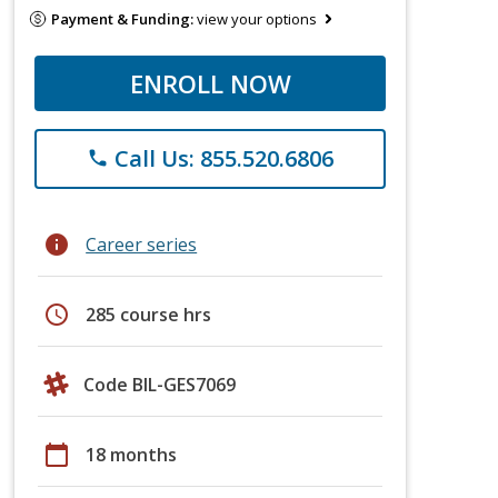
Payment & Funding:
view your options
ENROLL NOW
Call Us: 855.520.6806
phone
info
Career series
schedule
285 course hrs
Code BIL-GES7069
calendar_today
18 months