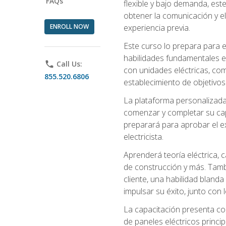
FAQs
flexible y bajo demanda, este
obtener la comunicación y el
ENROLL NOW
experiencia previa.
Este curso lo prepara para e
habilidades fundamentales en
phone
Call Us:
con unidades eléctricas, com
855.520.6806
establecimiento de objetivos
La plataforma personalizada 
comenzar y completar su capac
preparará para aprobar el ex
electricista.
Aprenderá teoría eléctrica, 
de construcción y más. Tambié
cliente, una habilidad blanda
impulsar su éxito, junto con 
La capacitación presenta co
de paneles eléctricos princip