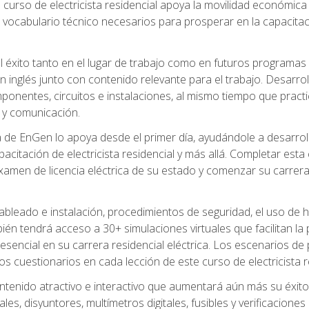
 curso de electricista residencial apoya la movilidad económica 
 vocabulario técnico necesarios para prosperar en la capacitaci
l éxito tanto en el lugar de trabajo como en futuros programas
 inglés junto con contenido relevante para el trabajo. Desarrol
ponentes, circuitos e instalaciones, al mismo tiempo que practic
 y comunicación.
de EnGen lo apoya desde el primer día, ayudándole a desarrolla
itación de electricista residencial y más allá. Completar esta c
amen de licencia eléctrica de su estado y comenzar su carrera 
cableado e instalación, procedimientos de seguridad, el uso de
n tendrá acceso a 30+ simulaciones virtuales que facilitan la p
 esencial en su carrera residencial eléctrica. Los escenarios de
los cuestionarios en cada lección de este curso de electricista r
ntenido atractivo e interactivo que aumentará aún más su éxit
ales, disyuntores, multímetros digitales, fusibles y verificacion