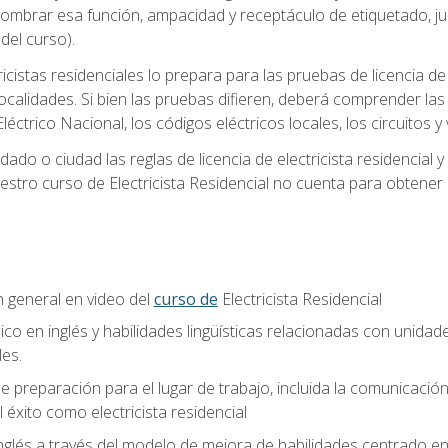
 nombrar esa función, ampacidad y receptáculo de etiquetado, j
el curso).
ricistas residenciales lo prepara para las pruebas de licencia d
localidades. Si bien las pruebas difieren, deberá comprender las
léctrico Nacional, los códigos eléctricos locales, los circuitos
ado o ciudad las reglas de licencia de electricista residencial 
stro curso de Electricista Residencial no cuenta para obtener 
n general en video del
curso de
Electricista Residencial
ico en inglés y habilidades lingüísticas relacionadas con unidad
les.
 preparación para el lugar de trabajo, incluida la comunicación, 
l éxito como electricista residencial
nglés a través del modelo de mejora de habilidades centrado e